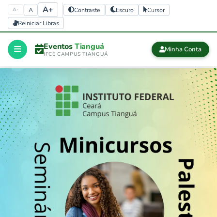
A+
A
Contraste
Escuro
Cursor
A-
Reiniciar Libras
Eventos
Tianguá
Minha Conta
IFCE CAMPUS TIANGUÁ
Início
CERTIFICADOS
Certificados
history
Eventos 
finalizados
Sair