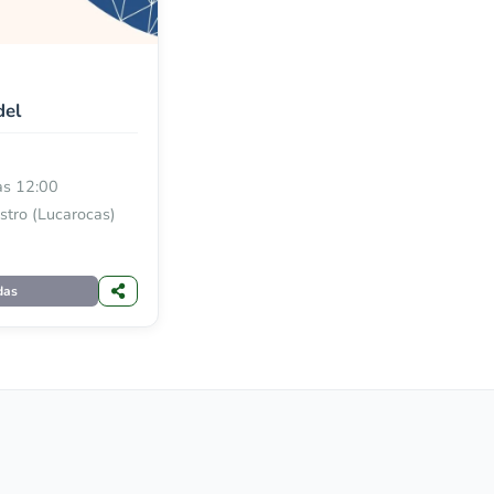
del
às 12:00
stro (Lucarocas)
das