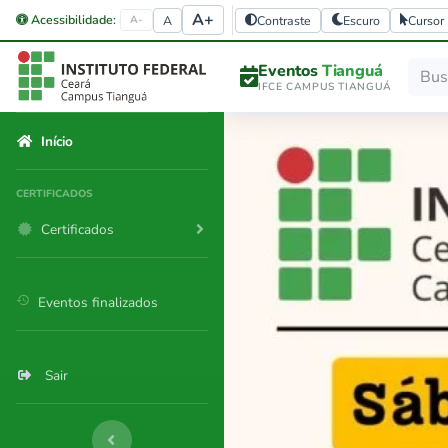
A+
Acessibilidade:
A
Contraste
Escuro
Cursor
A-
Eventos
Tianguá
IFCE CAMPUS TIANGUÁ
Início
CERTIFICADOS
Certificados
history
Eventos finalizados
Sair