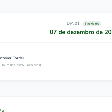
DIA 01
1 atividade
07 de dezembro de 2
screver Cordel
s Rolim de Castro (Lucarocas)
ÇÃO