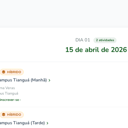
DIA 01
2 atividades
15 de abril de 2026
HÍBRIDO
ampus Tianguá (Manhã)
ima Veras
us Tianguá
 inscrever-se
HÍBRIDO
ampus Tianguá (Tarde)