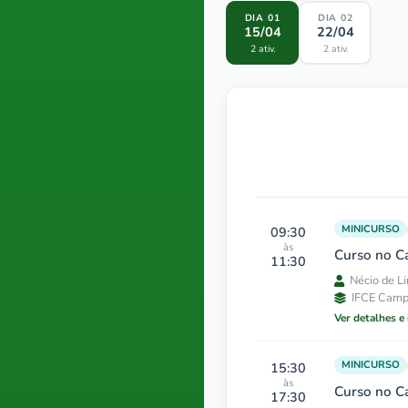
DIA 01
DIA 02
15/04
22/04
2 ativ.
2 ativ.
MINICURSO
09:30
às
Curso no C
11:30
Nécio de L
IFCE Camp
Ver detalhes e
MINICURSO
15:30
às
Curso no C
17:30