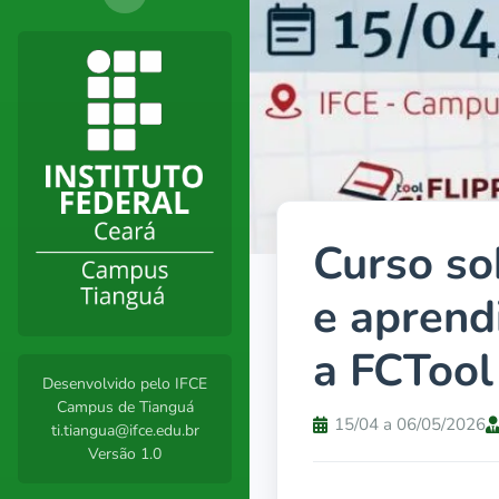
Curso so
e aprend
a FCTool
Desenvolvido pelo IFCE
Campus de Tianguá
15/04 a 06/05/2026
ti.tiangua@ifce.edu.br
Versão 1.0