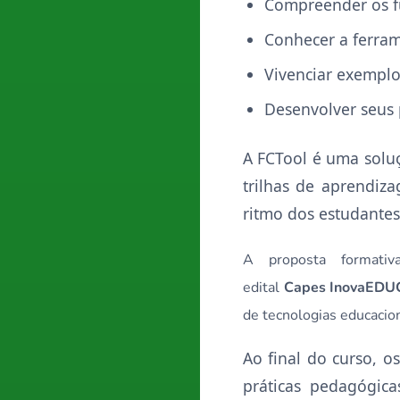
Compreender os 
Conhecer a ferra
Vivenciar exemplo
Desenvolver seus 
A FCTool é uma soluç
trilhas de aprendiz
ritmo dos estudantes
A proposta formati
edital
Capes InovaED
de tecnologias educacio
Ao final do curso, o
práticas pedagógic