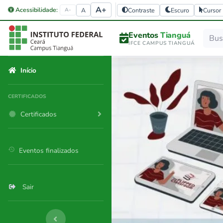
A+
Acessibilidade:
A
Contraste
Escuro
Cursor
A-
Eventos
Tianguá
IFCE CAMPUS TIANGUÁ
Início
CERTIFICADOS
Certificados
history
Eventos finalizados
Sair