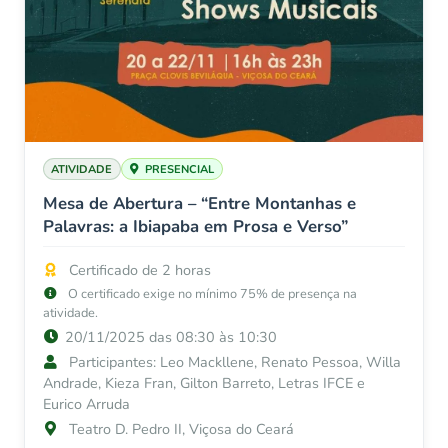
ATIVIDADE
PRESENCIAL
Mesa de Abertura – “Entre Montanhas e
Palavras: a Ibiapaba em Prosa e Verso”
Certificado de 2 horas
O certificado exige no mínimo 75% de presença na
atividade.
20/11/2025 das 08:30 às 10:30
Participantes: Leo Mackllene, Renato Pessoa, Willa
Andrade, Kieza Fran, Gilton Barreto, Letras IFCE e
Eurico Arruda
Teatro D. Pedro II, Viçosa do Ceará