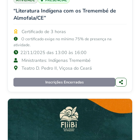
ATIVIDADE
PRESENCIAL
“Literatura Indígena com os Tremembé de
Almofala/CE”
Certificado de 3 horas
O certificado exige no mínimo 75% de presença na
atividade.
22/11/2025 das 13:00 às 16:00
Ministrantes: Indígenas Tremembé
Teatro D. Pedro II, Viçosa do Ceará
Inscrições Encerradas