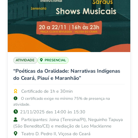
ATIVIDADE
PRESENCIAL
“Poéticas da Oralidade: Narrativas Indígenas
do Ceará, Piauí e Maranhão”
Certificado de 1h e 30min
O certificado exige no mínimo 75% de presença na
atividade.
21/11/2025 das 14:00 às 15:30
Participantes: Joina (Teresina/PI), Neguinho Tapuya
(São Benedito/CE) e mediação de Leo Macklenne
Teatro D. Pedro II, Viçosa do Ceará