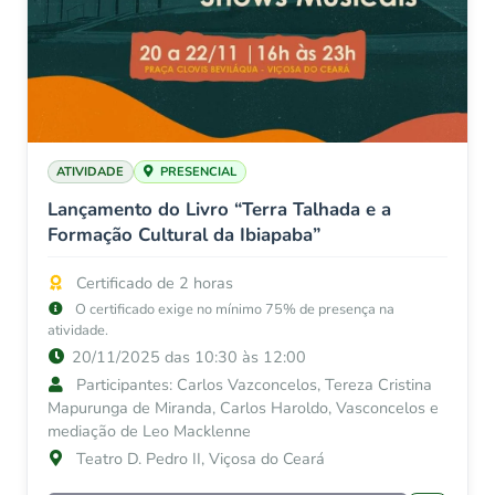
ATIVIDADE
PRESENCIAL
Lançamento do Livro “Terra Talhada e a
Formação Cultural da Ibiapaba”
Certificado de 2 horas
O certificado exige no mínimo 75% de presença na
atividade.
20/11/2025 das 10:30 às 12:00
Participantes: Carlos Vazconcelos, Tereza Cristina
Mapurunga de Miranda, Carlos Haroldo, Vasconcelos e
mediação de Leo Macklenne
Teatro D. Pedro II, Viçosa do Ceará