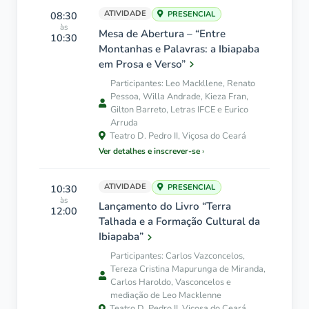
ATIVIDADE
08:30
PRESENCIAL
às
Mesa de Abertura – “Entre
10:30
Montanhas e Palavras: a Ibiapaba
em Prosa e Verso”
Participantes: Leo Mackllene, Renato
Pessoa, Willa Andrade, Kieza Fran,
Gilton Barreto, Letras IFCE e Eurico
Arruda
Teatro D. Pedro II, Viçosa do Ceará
Ver detalhes e inscrever-se
ATIVIDADE
10:30
PRESENCIAL
às
Lançamento do Livro “Terra
12:00
Talhada e a Formação Cultural da
Ibiapaba”
Participantes: Carlos Vazconcelos,
Tereza Cristina Mapurunga de Miranda,
Carlos Haroldo, Vasconcelos e
mediação de Leo Macklenne
Teatro D. Pedro II, Viçosa do Ceará