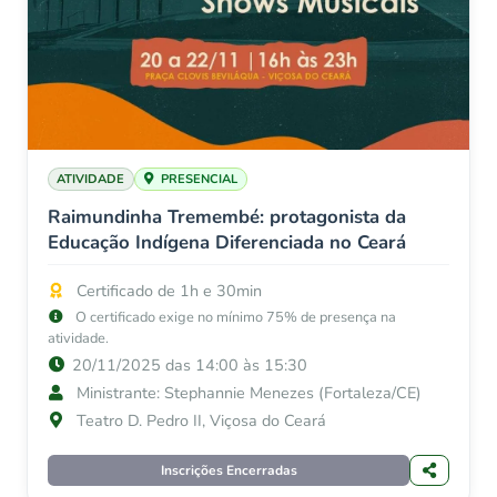
ATIVIDADE
PRESENCIAL
Raimundinha Tremembé: protagonista da
Educação Indígena Diferenciada no Ceará
Certificado de 1h e 30min
O certificado exige no mínimo 75% de presença na
atividade.
20/11/2025 das 14:00 às 15:30
Ministrante: Stephannie Menezes (Fortaleza/CE)
Teatro D. Pedro II, Viçosa do Ceará
Inscrições Encerradas