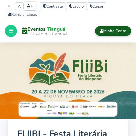
A+
A
Contraste
Escuro
Cursor
A-
Reiniciar Libras
Eventos
Tianguá
Minha Conta
IFCE CAMPUS TIANGUÁ
Início
CERTIFICADOS
Certificados
history
Eventos 
finalizados
FLIIBI - Festa Literária
Sair