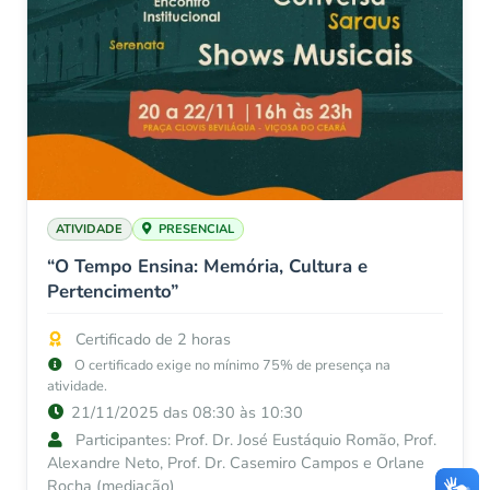
ATIVIDADE
PRESENCIAL
“O Tempo Ensina: Memória, Cultura e
Pertencimento”
Certificado de 2 horas
O certificado exige no mínimo 75% de presença na
atividade.
21/11/2025 das 08:30 às 10:30
Participantes: Prof. Dr. José Eustáquio Romão, Prof.
Alexandre Neto, Prof. Dr. Casemiro Campos e Orlane
Rocha (mediação)