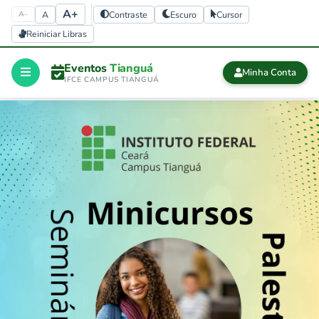
A+
A
Contraste
Escuro
Cursor
A-
Reiniciar Libras
Eventos
Tianguá
Minha Conta
IFCE CAMPUS TIANGUÁ
Início
CERTIFICADOS
Certificados
history
Eventos 
finalizados
Sair