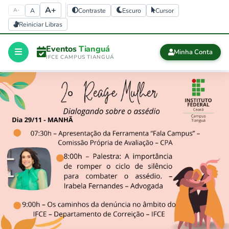
A+
A
Contraste
Escuro
Cursor
A-
Reiniciar Libras
Eventos
Tianguá
Minha Conta
IFCE CAMPUS TIANGUÁ
Início
CERTIFICADOS
Certificados
history
Eventos 
finalizados
Sair