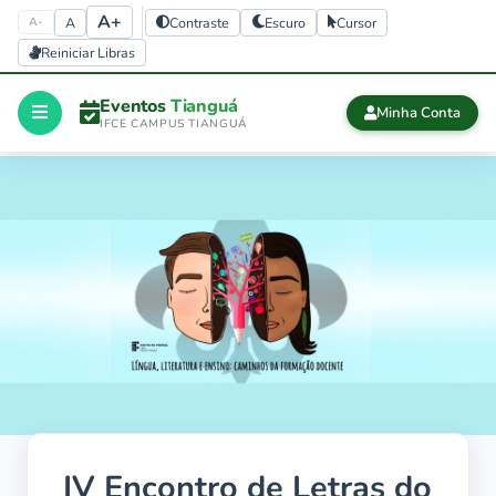
A+
A
Contraste
Escuro
Cursor
A-
Reiniciar Libras
Eventos
Tianguá
Minha Conta
IFCE CAMPUS TIANGUÁ
Início
CERTIFICADOS
Certificados
history
Eventos 
finalizados
IV Encontro de Letras do
Sair