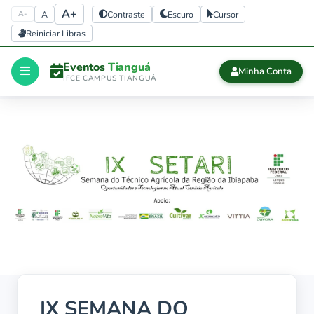
A+
A
Contraste
Escuro
Cursor
A-
Reiniciar Libras
Eventos
Tianguá
Minha Conta
IFCE CAMPUS TIANGUÁ
Início
CERTIFICADOS
Certificados
history
Eventos 
finalizados
IX SEMANA DO
Sair