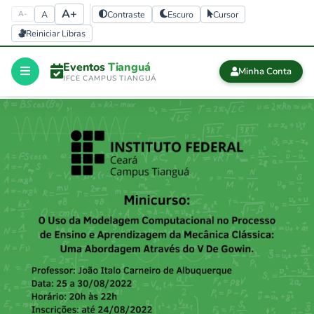
A+
A
Contraste
Escuro
Cursor
A-
Reiniciar Libras
Eventos
Tianguá
Minha Conta
IFCE CAMPUS TIANGUÁ
Início
CERTIFICADOS
Certificados
history
Eventos 
finalizados
Sair