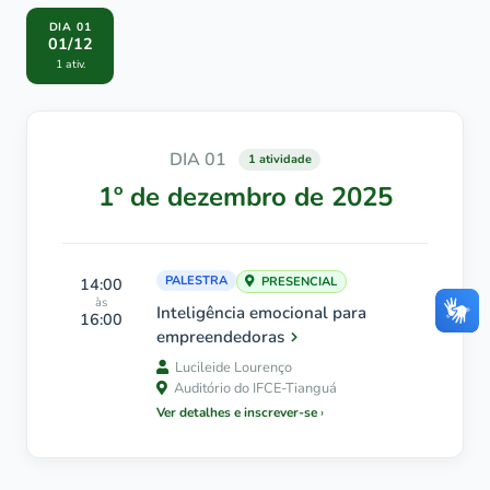
DIA 01
01/12
1 ativ.
DIA 01
1 atividade
1º de dezembro de 2025
PALESTRA
14:00
PRESENCIAL
às
Inteligência emocional para
16:00
empreendedoras
Lucileide Lourenço
Auditório do IFCE-Tianguá
Ver detalhes e inscrever-se