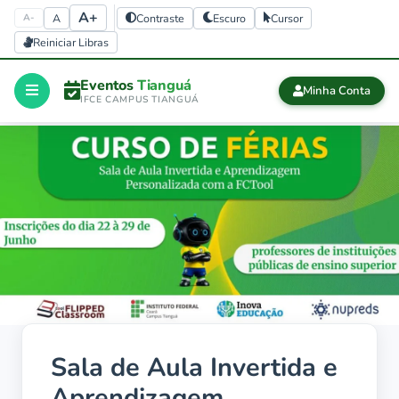
A+
A
Contraste
Escuro
Cursor
A-
Reiniciar Libras
Eventos
Tianguá
Minha Conta
IFCE CAMPUS TIANGUÁ
Início
CERTIFICADOS
Certificados
history
Eventos 
finalizados
Sala de Aula Invertida e
Aprendizagem
Sair