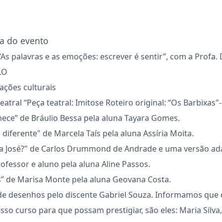
ra do evento
a “As palavras e as emoções: escrever é sentir”, com a Profa.
LO
tações culturais
atral “Peça teatral: Imitose Roteiro original: “Os Barbixas
ece” de Bráulio Bessa pela aluna Tayara Gomes.
diferente" de Marcela Taís pela aluna Assíria Moita.
a José?" de Carlos Drummond de Andrade e uma versão ad
ofessor e aluno pela aluna Aline Passos.
s” de Marisa Monte pela aluna Geovana Costa.
de desenhos pelo discente Gabriel Souza. Informamos que 
so curso para que possam prestigiar, são eles: Maria Silva