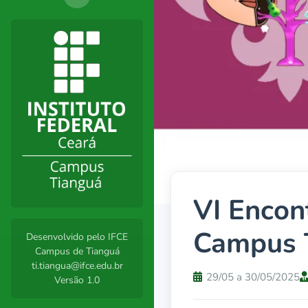
VI Encon
Campus T
Desenvolvido pelo IFCE
Campus de Tianguá
ti.tiangua@ifce.edu.br
29/05 a 30/05/2025
Versão 1.0