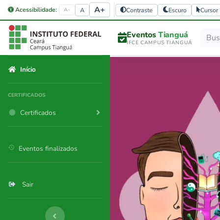
A+
Acessibilidade:
A
Contraste
Escuro
Cursor
A-
Eventos
Tianguá
IFCE CAMPUS TIANGUÁ
Início
CERTIFICADOS
Certificados
history
Eventos finalizados
Sair