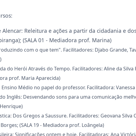
ursos:
 Alencar: Releitura e ações a partir da cidadania e do
piranga); (SALA 01 - Mediadora prof. Marina)
roduzindo com o que tem". Facilitadores: Djabo Grande, Tav
)
 do Herói Através do Tempo. Facilitadores: Aline da Silva P
dora prof. Maria Aparecida)
nsino Médio no papel do professor. Facilitadora: Vanessa da
 do Inglês: Desvendando sons para uma comunicação melhor. 
 Henrique)
stica: Dos Gregos a Saussure. Facilitadores: Geovana Silva 
 Borges; (SALA 19 - Mediadora prof. Loângela)
ileira: Significações ontem e hoje. Facilitadoras: Ana Victór