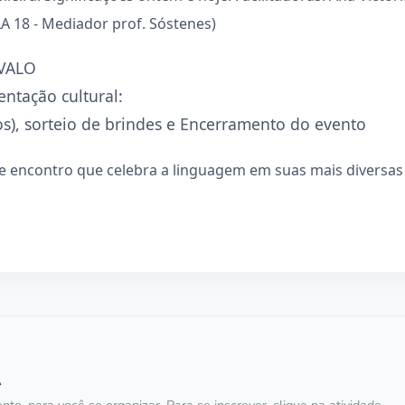
LA 18 - Mediador prof. Sóstenes)
RVALO
entação cultural:
s), sorteio de brindes e Encerramento do evento
e encontro que celebra a linguagem em suas mais diversas
A
nto, para você se organizar. Para se inscrever, clique na atividade