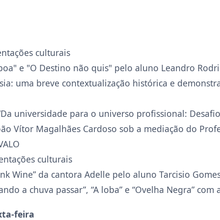
entações culturais
boa" e "O Destino não quis" pelo aluno Leandro Rodr
ia: uma breve contextualização histórica e demonstr
 “Da universidade para o universo profissional: Desaf
ão Vítor Magalhães Cardoso sob a mediação do Profes
RVALO
entações culturais
ink Wine” da cantora Adelle pelo aluno Tarcisio Gomes
ndo a chuva passar”, “A loba” e “Ovelha Negra” com a 
ta-feira