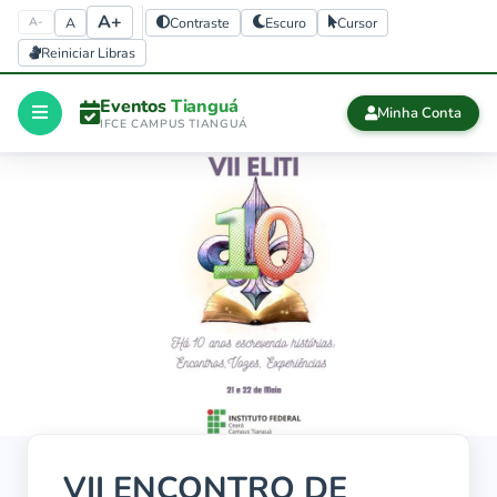
A+
A
Contraste
Escuro
Cursor
A-
Reiniciar Libras
Eventos
Tianguá
Minha Conta
IFCE CAMPUS TIANGUÁ
Início
CERTIFICADOS
Certificados
history
Eventos 
finalizados
VII ENCONTRO DE
Sair